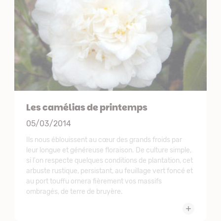
Les camélias de printemps
05/03/2014
Ils nous éblouissent au cœur des grands froids par
leur longue et généreuse floraison. De culture simple,
si l'on respecte quelques conditions de plantation, cet
arbuste rustique, persistant, au feuillage vert foncé et
au port touffu ornera fièrement vos massifs
ombragés, de terre de bruyère.