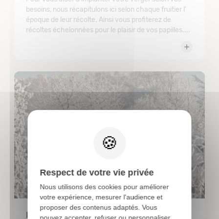
besoins, nous récapitulons ici selon chaque fruitier l'
époque de leur récolte. Ainsi vous profiterez de
récoltes échelonnées pour le plaisir de vos papilles....
X
Respect de votre vie privée
Nous utilisons des cookies pour améliorer
votre expérience, mesurer l'audience et
proposer des contenus adaptés. Vous
Parce que le jardin aussi se prépare à
pouvez accepter, refuser ou personnaliser