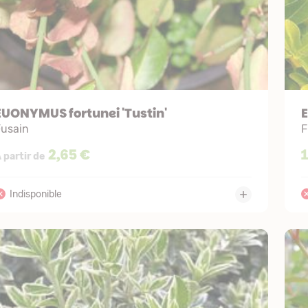
EUONYMUS fortunei 'Tustin'
E
Fusain
F
2,65 €
 partir de