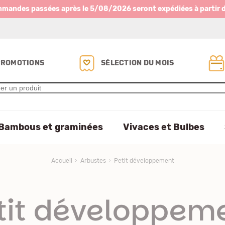
mmandes passées après le 5/08/2026 seront expédiées à partir 
PROMOTIONS
SÉLECTION DU MOIS
Bambous et graminées
Vivaces et Bulbes
Accueil
Arbustes
Petit développement
tit développem