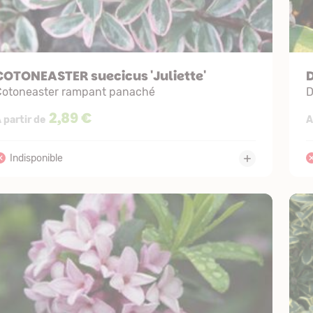
COTONEASTER suecicus 'Juliette'
Cotoneaster rampant panaché
D
2,89 €
 partir de
A