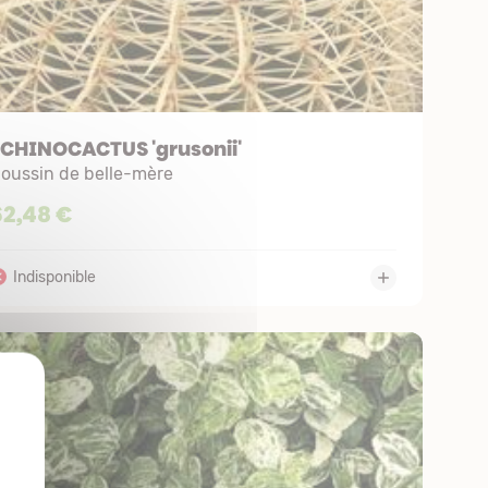
ECHINOCACTUS 'grusonii'
oussin de belle-mère
62,48 €
X