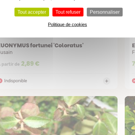
Tout accepter
Tout refuser
Personnaliser
Politique de cookies
EUONYMUS fortunei 'Coloratus'
E
Fusain
F
2,89 €
7
 partir de