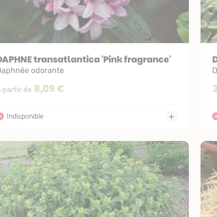
DAPHNE transatlantica 'Pink fragrance'
D
Daphnée odorante
D
8,09 €
 partir de