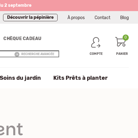
du 2 septembre
Découvrir la pépinière
À propos
Contact
Blog
0
CHÈQUE CADEAU
COMPTE
PANIER
RECHERCHE AVANCÉE
Soins du jardin
Kits Prêts à planter
ent