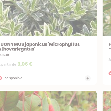
EUONYMUS japonicus 'Microphyllus
F
Albovariegatus'
F
Fusain
A
3,06 €
 partir de