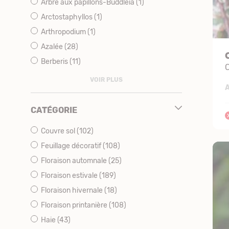
Arbre aux papillons-Buddleïa
(1)
Arctostaphyllos
(1)
Arthropodium
(1)
Azalée
(28)
Berberis
(11)
VOIR PLUS
A
CATÉGORIE
Couvre sol
(102)
Feuillage décoratif
(108)
Floraison automnale
(25)
Floraison estivale
(189)
Floraison hivernale
(18)
Floraison printanière
(108)
Haie
(43)