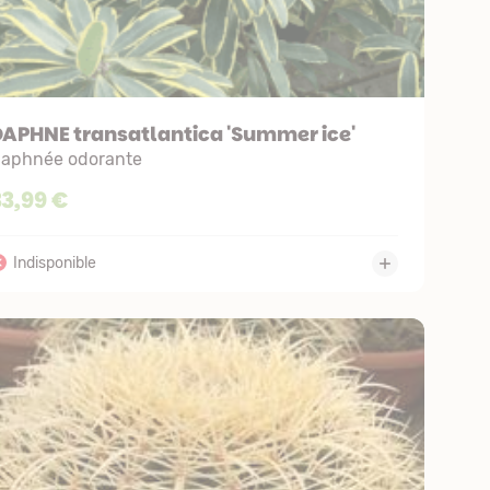
APHNE transatlantica 'Summer ice'
aphnée odorante
33,99 €