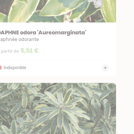
DAPHNE odora 'Aureomarginata'
aphnée odorante
5,51 €
 partir de